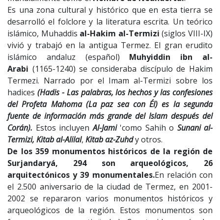
Es una zona cultural y histórico que en esta tierra se
desarrolló el folclore y la literatura escrita. Un teórico
islámico, Muhaddis
al-Hakim al-Termizi
(siglos VIII-IX)
vivió y trabajó en la antigua Termez. El gran erudito
islámico andaluz (español)
Muhyiddin ibn al-
Arabi
(1165-1240) se consideraba discípulo de Hakim
Termezi. Narrado por el Imam al-Termizi sobre los
hadices
(Hadis - Las palabras, los hechos y las confesiones
del Profeta Mahoma (La paz sea con Él) es la segunda
fuente de información más grande del Islam después del
Corán).
Estos incluyen
Al-Jami
'como Sahih o
Sunani al-
Termizi,
Kitab al-Alilal
,
Kitab az-Zuhd
y otros.
De los 359 monumentos históricos de la región de
Surjandaryá, 294 son arqueológicos, 26
arquitectónicos y 39 monumentales.
En relación con
el 2.500 aniversario de la ciudad de Termez, en 2001-
2002 se repararon varios monumentos históricos y
arqueológicos de la región. Estos monumentos son