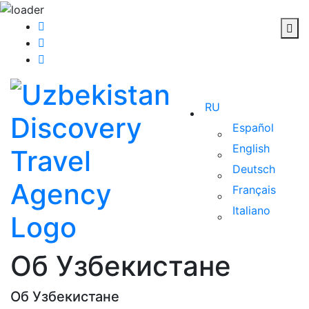
RU
Español
English
Deutsch
Français
Italiano
Об Узбекистане
Об Узбекистане