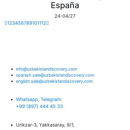
España
24-04/27
1
2
3
4
5
6
7
8
9
10
11
12
info@uzbekistandiscovery.com
spanish.sale@uzbekistandiscovery.com
english.sale@uzbekistandiscovery.com
Whatsapp, Telegram:
+99 (897) 444 45 33
Urikzar-3, Yakkasaray, 9/1,